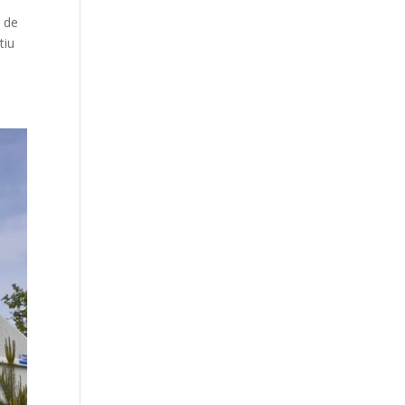
a de
tiu